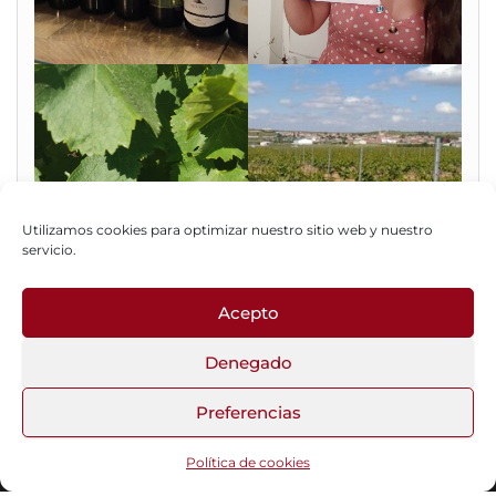
Utilizamos cookies para optimizar nuestro sitio web y nuestro
servicio.
Acepto
Fotos del Blog
Denegado
Preferencias
Funciona gracias a
WordPress
|
Tema:
Head Blog
Política de cookies