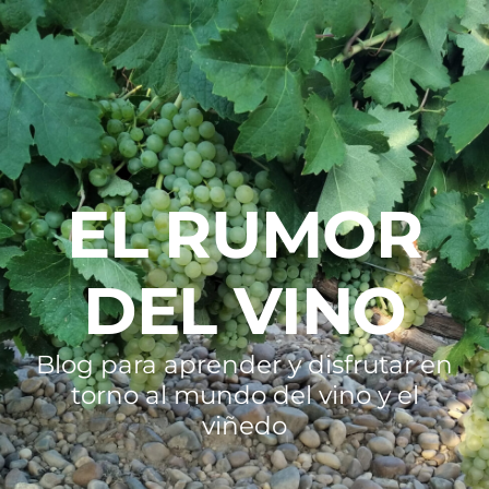
EL RUMOR
DEL VINO
Blog para aprender y disfrutar en
torno al mundo del vino y el
viñedo