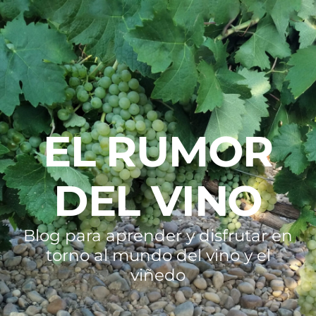
EL RUMOR
DEL VINO
Blog para aprender y disfrutar en
torno al mundo del vino y el
viñedo