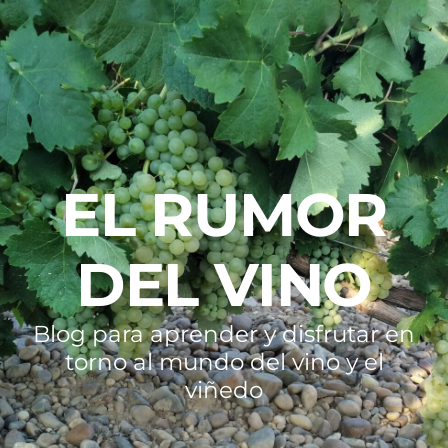
EL RUMOR
DEL VINO
Blog para aprender y disfrutar en
torno al mundo del vino y el
viñedo