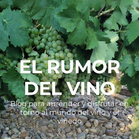
EL RUMOR
DEL VINO
Blog para aprender y disfrutar en
torno al mundo del vino y el
viñedo