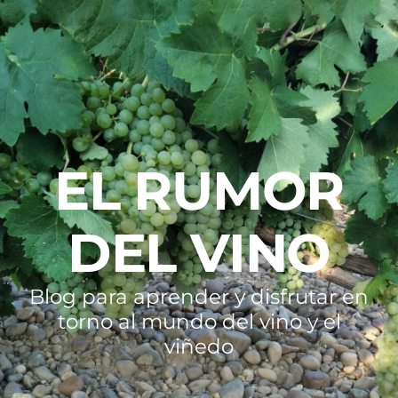
EL RUMOR
DEL VINO
Blog para aprender y disfrutar en
torno al mundo del vino y el
viñedo