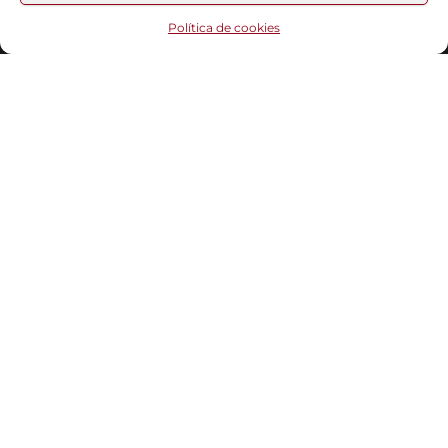
Funciona gracias a
WordPress
|
Tema:
Head Blog
Política de cookies