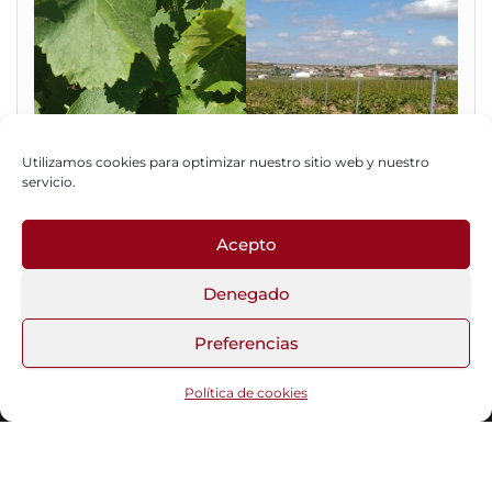
Utilizamos cookies para optimizar nuestro sitio web y nuestro
servicio.
Acepto
Fotos del Blog
Denegado
Preferencias
Funciona gracias a
WordPress
|
Tema:
Head Blog
Política de cookies