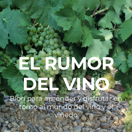
EL RUMOR
DEL VINO
Blog para aprender y disfrutar en
torno al mundo del vino y el
viñedo