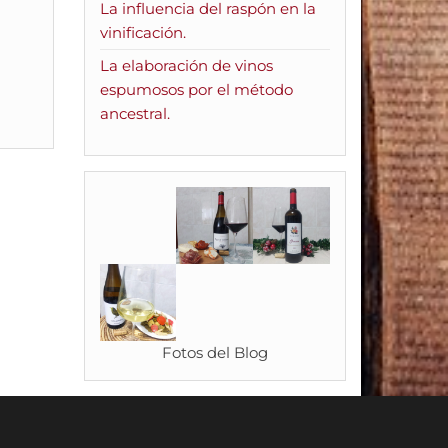
La influencia del raspón en la
vinificación.
La elaboración de vinos
espumosos por el método
ancestral.
Fotos del Blog