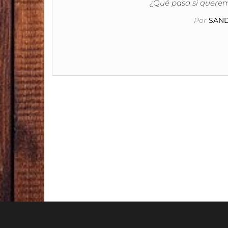
¿Qué pasa si querem
Por
SAND