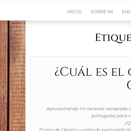
INICIO
SOBRE MÍ
EN
Etiqu
¿Cuál es el
Aprovechando mi reciente escapada de 
portugués) para co
¿Q
El vino de Oporto o vinho do porto está cla