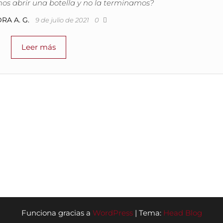
os abrir una botella y no la terminamos?
RA A. G.
9 de julio de 2021
0
Leer más
Funciona gracias a
WordPress
|
Tema:
Head Blog