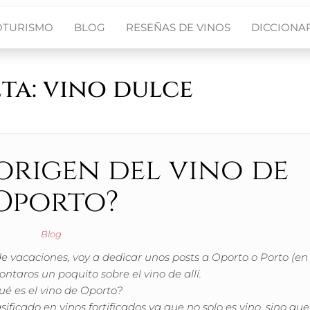
OTURISMO
BLOG
RESEÑAS DE VINOS
DICCIONAR
eta:
vino dulce
 origen del vino de
Oporto?
Blog
vacaciones, voy a dedicar unos posts a Oporto o Porto (en
ntaros un poquito sobre el vino de allí.
ué es el vino de Oporto?
sificado en vinos fortificados ya que no solo es vino, sino qu