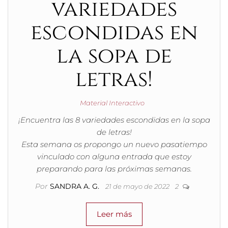
variedades
escondidas en
la sopa de
letras!
Material Interactivo
¡Encuentra las 8 variedades escondidas en la sopa
de letras!
Esta semana os propongo un nuevo pasatiempo
vinculado con alguna entrada que estoy
preparando para las próximas semanas.
Por
SANDRA A. G.
21 de mayo de 2022
2
Leer más