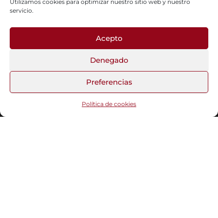
Utilizamos cookies para optimizar nuestro sitio web y nuestro
servicio.
Acepto
Fotos del Blog
Denegado
Preferencias
Funciona gracias a
WordPress
|
Tema:
Head Blog
Política de cookies