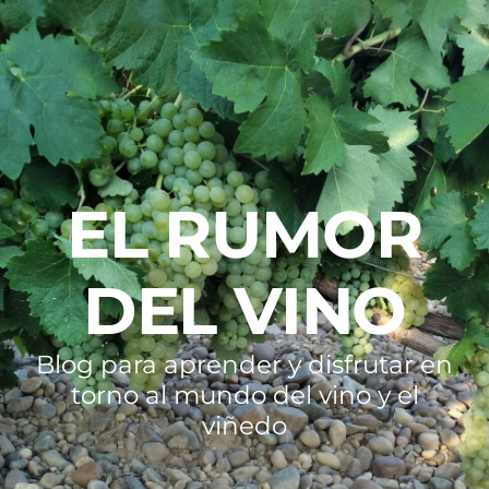
EL RUMOR
DEL VINO
Blog para aprender y disfrutar en
torno al mundo del vino y el
viñedo