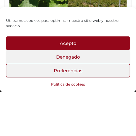
Utilizamos cookies para optimizar nuestro sitio web y nuestro
servicio.
Acepto
Fotos del Blog
Denegado
Preferencias
Funciona gracias a
WordPress
|
Tema:
Head Blog
Política de cookies