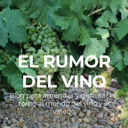
EL RUMOR
DEL VINO
Blog para aprender y disfrutar en
torno al mundo del vino y el
viñedo