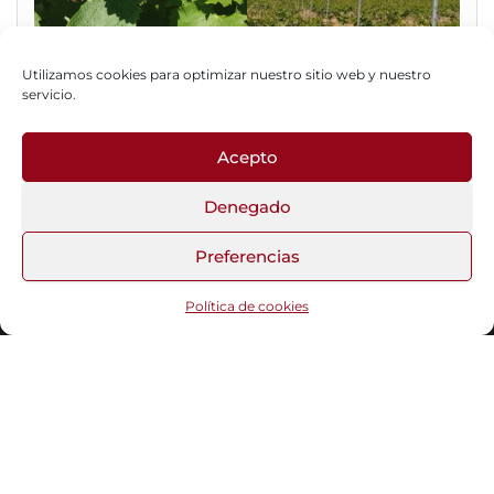
Utilizamos cookies para optimizar nuestro sitio web y nuestro
servicio.
Acepto
Fotos del Blog
Denegado
Preferencias
Funciona gracias a
WordPress
|
Tema:
Head Blog
Política de cookies