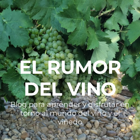
EL RUMOR
DEL VINO
Blog para aprender y disfrutar en
torno al mundo del vino y el
viñedo