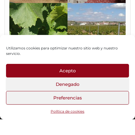
Utilizamos cookies para optimizar nuestro sitio web y nuestro
servicio.
Acepto
Fotos del Blog
Denegado
Preferencias
Funciona gracias a
WordPress
|
Tema:
Head Blog
Política de cookies