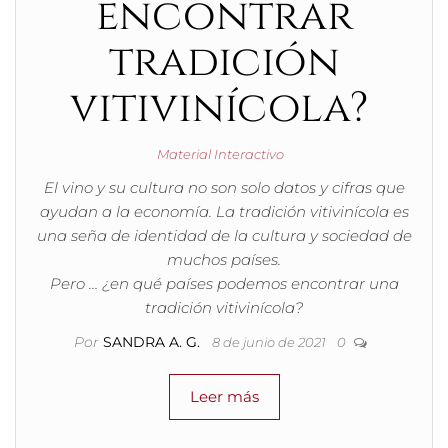
encontrar
tradición
vitivinícola?
Material Interactivo
El vino y su cultura no son solo datos y cifras que
ayudan a la economía. La tradición vitivinícola es
una seña de identidad de la cultura y sociedad de
muchos países.
Pero … ¿en qué países podemos encontrar una
tradición vitivinícola?
Por
SANDRA A. G.
8 de junio de 2021
0
Leer más