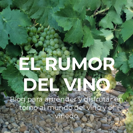
EL RUMOR
DEL VINO
Blog para aprender y disfrutar en
torno al mundo del vino y el
viñedo