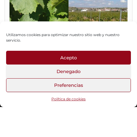
Utilizamos cookies para optimizar nuestro sitio web y nuestro
servicio.
Acepto
Fotos del Blog
Denegado
Preferencias
Funciona gracias a
WordPress
|
Tema:
Head Blog
Política de cookies