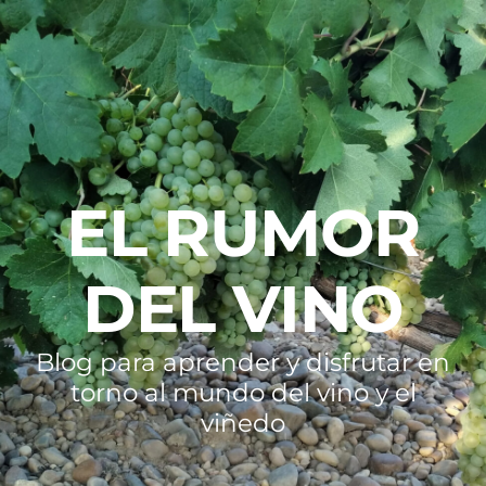
EL RUMOR
DEL VINO
Blog para aprender y disfrutar en
torno al mundo del vino y el
viñedo