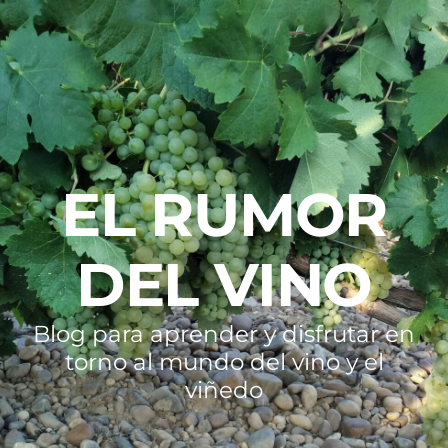
EL RUMOR
DEL VINO
Blog para aprender y disfrutar en
torno al mundo del vino y el
viñedo