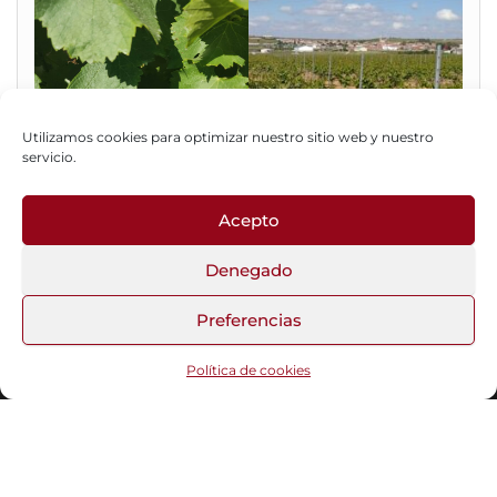
Utilizamos cookies para optimizar nuestro sitio web y nuestro
servicio.
Acepto
Fotos del Blog
Denegado
Preferencias
Funciona gracias a
WordPress
|
Tema:
Head Blog
Política de cookies