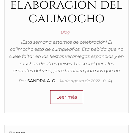
elaboración del
calimocho
Blog
¡Esta semana estamos de celebración! El
calimocho está de cumpleaños. Esa bebida que no
suele faltar en las fiestas veraniegas españolas y en
muchas de otros países. Un coctel para los
amantes del vino, pero también para los que no.
Por
SANDRA A. G.
14 de agosto de 2022
0
Leer más