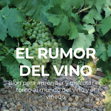
EL RUMOR
DEL VINO
Blog para aprender y disfrutar en
torno al mundo del vino y el
viñedo