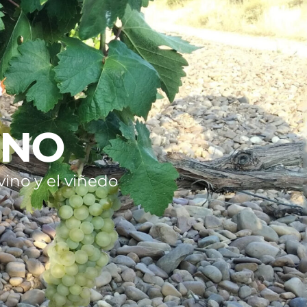
INO
ino y el viñedo