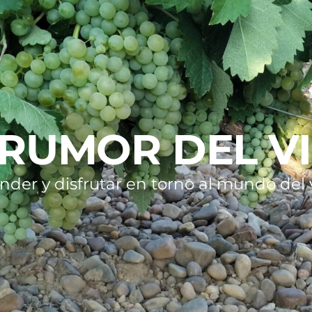
 RUMOR DEL V
nder y disfrutar en torno al mundo del v