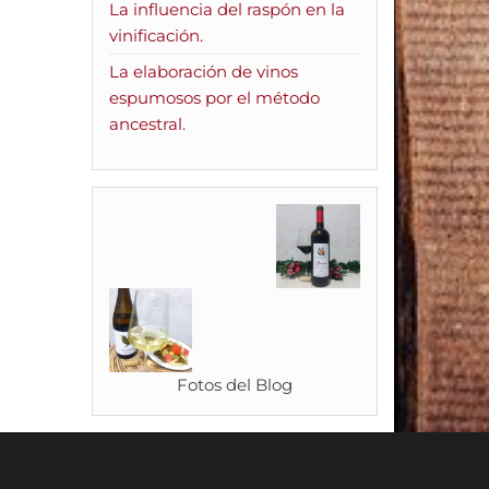
La influencia del raspón en la
vinificación.
La elaboración de vinos
espumosos por el método
ancestral.
Fotos del Blog