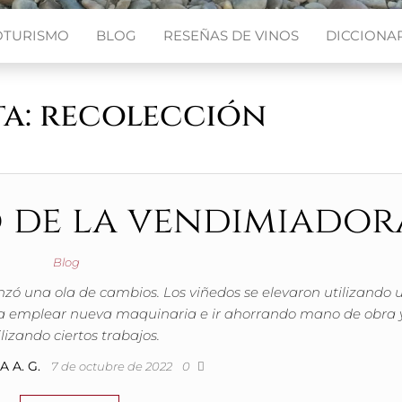
OTURISMO
BLOG
RESEÑAS DE VINOS
DICCIONAR
ta:
recolección
 de la vendimiador
Blog
ó una ola de cambios. Los viñedos se elevaron utilizando 
a emplear nueva maquinaria e ir ahorrando mano de obra 
lizando ciertos trabajos.
 A. G.
7 de octubre de 2022
0