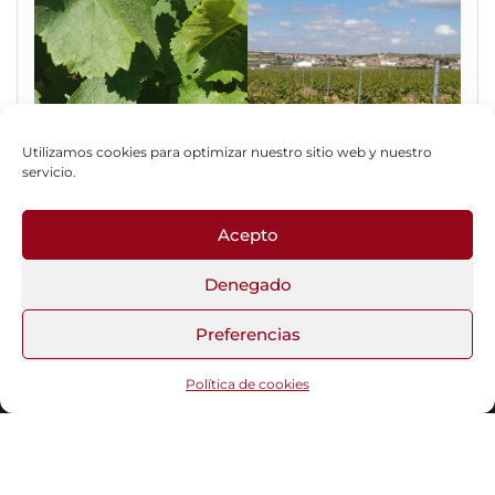
Utilizamos cookies para optimizar nuestro sitio web y nuestro
servicio.
Acepto
Fotos del Blog
Denegado
Preferencias
Funciona gracias a
WordPress
|
Tema:
Head Blog
Política de cookies