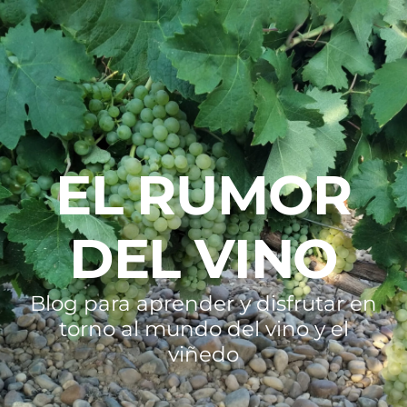
EL RUMOR
DEL VINO
Blog para aprender y disfrutar en
torno al mundo del vino y el
viñedo