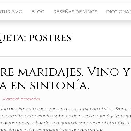
OTURISMO
BLOG
RESEÑAS DE VINOS
DICCIONAR
ueta:
postres
re maridajes. Vino y
 en sintonía.
Material Interactivo
ión de alimentos que vamos a consumir con el vino. Siempr
e permita potenciar los sabores de nuestro menú y tratan
n dejar que el sabor de uno haga desaparecer al otro. Exist
s puesto que estas combinaciones pueden variar.