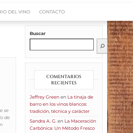
IO DEL VINO
CONTACTO
Buscar
COMENTARIOS
RECIENTES
Jeffrey Green
en
La tinaja de
barro en los vinos blancos:
e se
tradición, técnica y carácter
do de
Sandra A. G.
en
La Maceración
en
Carbónica: Un Método Fresco