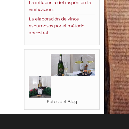
La influencia del raspón en la
vinificación.
La elaboración de vinos
espumosos por el método
ancestral.
Fotos del Blog