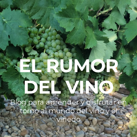
EL RUMOR
DEL VINO
Blog para aprender y disfrutar en
torno al mundo del vino y el
viñedo