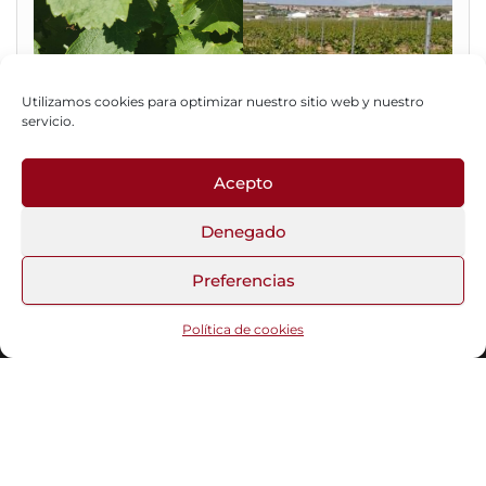
Utilizamos cookies para optimizar nuestro sitio web y nuestro
servicio.
Acepto
Fotos del Blog
Denegado
Preferencias
Funciona gracias a
WordPress
|
Tema:
Head Blog
Política de cookies