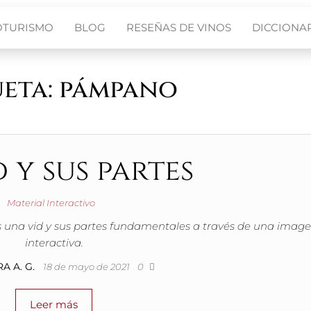
OTURISMO
BLOG
RESEÑAS DE VINOS
DICCIONAR
ueta:
pámpano
d y sus partes
Material Interactivo
s una vid y sus partes fundamentales a través de una imag
interactiva.
A A. G.
18 de mayo de 2021
0
Leer más