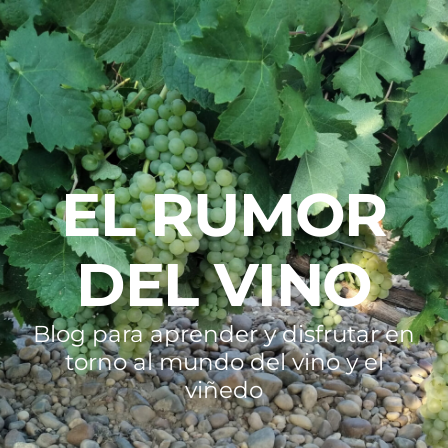
EL RUMOR
DEL VINO
Blog para aprender y disfrutar en
torno al mundo del vino y el
viñedo