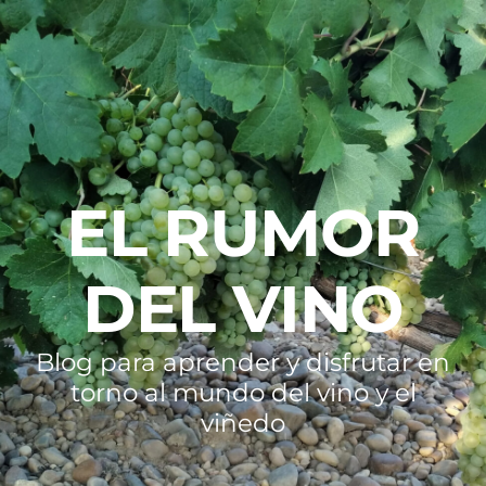
EL RUMOR
DEL VINO
Blog para aprender y disfrutar en
torno al mundo del vino y el
viñedo