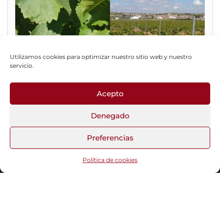
Utilizamos cookies para optimizar nuestro sitio web y nuestro
servicio.
Acepto
Fotos del Blog
Denegado
Preferencias
Funciona gracias a
WordPress
|
Tema:
Head Blog
Política de cookies