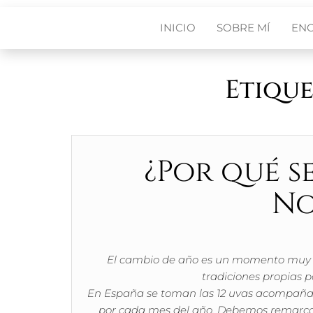
INICIO
SOBRE MÍ
EN
Etique
¿Por qué s
No
El cambio de año es un momento muy es
tradiciones propias pa
En España se toman las 12 uvas acompañ
por cada mes del año. Debemos remarcar