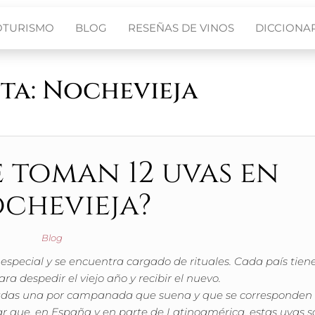
OTURISMO
BLOG
RESEÑAS DE VINOS
DICCIONAR
ta:
Nochevieja
e toman 12 uvas en
chevieja?
Blog
pecial y se encuentra cargado de rituales. Cada país tien
ra despedir el viejo año y recibir el nuevo.
adas una por campanada que suena y que se corresponden
 que, en España y en parte de Latinoamérica, estas uvas s