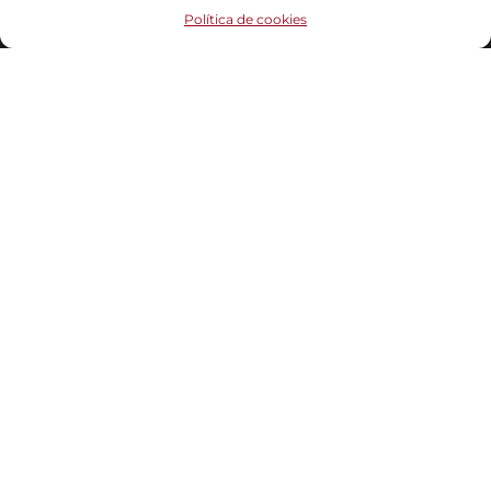
Funciona gracias a
WordPress
|
Tema:
Head Blog
Política de cookies