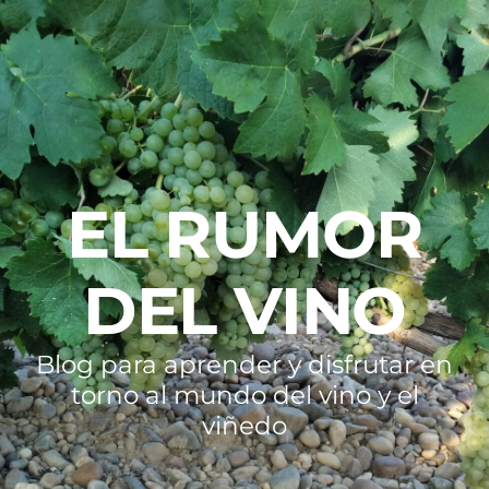
EL RUMOR
DEL VINO
Blog para aprender y disfrutar en
torno al mundo del vino y el
viñedo