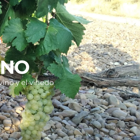
INO
ino y el viñedo