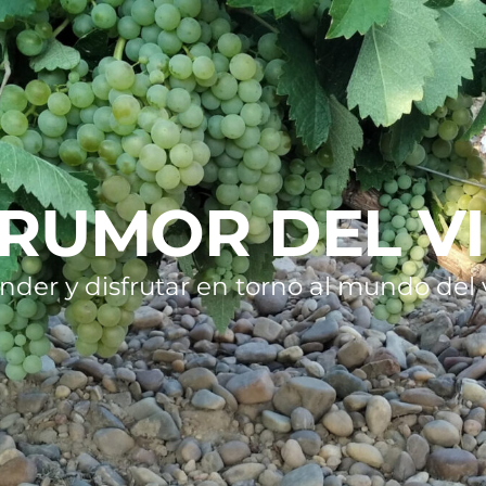
 RUMOR DEL V
nder y disfrutar en torno al mundo del v