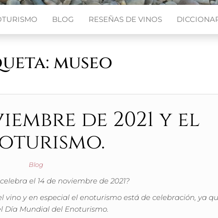
OTURISMO
BLOG
RESEÑAS DE VINOS
DICCIONAR
queta:
museo
viembre de 2021 y el
oturismo.
Blog
celebra el 14 de noviembre de 2021?
 vino y en especial el enoturismo está de celebración, ya q
el Día Mundial del Enoturismo.