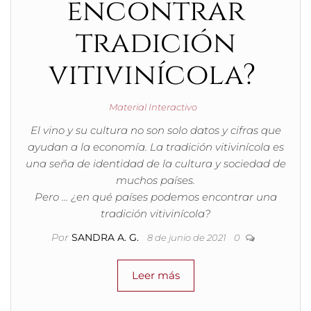
encontrar
tradición
vitivinícola?
Material Interactivo
El vino y su cultura no son solo datos y cifras que
ayudan a la economía. La tradición vitivinícola es
una seña de identidad de la cultura y sociedad de
muchos países.
Pero … ¿en qué países podemos encontrar una
tradición vitivinícola?
Por
SANDRA A. G.
8 de junio de 2021
0
Leer más