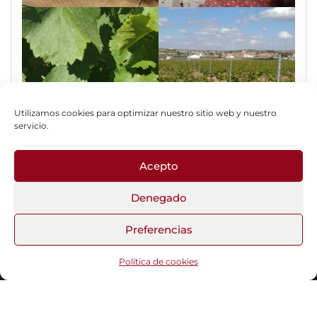
Utilizamos cookies para optimizar nuestro sitio web y nuestro
servicio.
Acepto
Fotos del Blog
Denegado
Preferencias
Funciona gracias a
WordPress
|
Tema:
Head Blog
Política de cookies