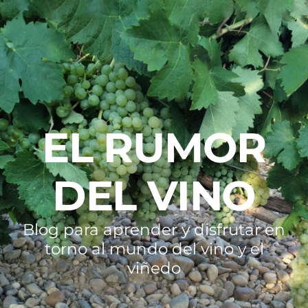
EL RUMOR
DEL VINO
Blog para aprender y disfrutar en
torno al mundo del vino y el
viñedo