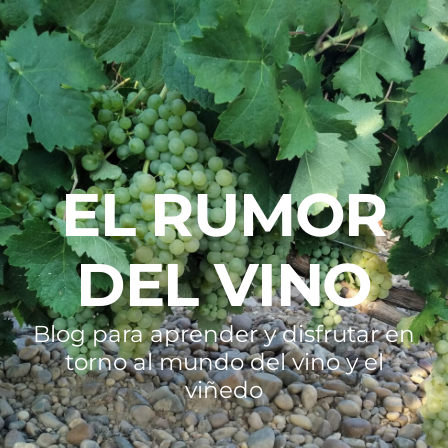
EL RUMOR
DEL VINO
Blog para aprender y disfrutar en
torno al mundo del vino y el
viñedo