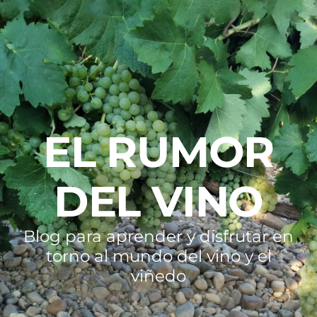
EL RUMOR
DEL VINO
Blog para aprender y disfrutar en
torno al mundo del vino y el
viñedo