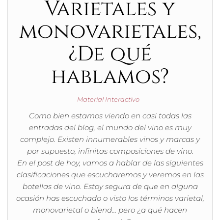
Varietales y
monovarietales,
¿De qué
hablamos?
Material Interactivo
Como bien estamos viendo en casi todas las
entradas del blog, el mundo del vino es muy
complejo. Existen innumerables vinos y marcas y
por supuesto, infinitas composiciones de vino.
En el post de hoy, vamos a hablar de las siguientes
clasificaciones que escucharemos y veremos en las
botellas de vino. Estoy segura de que en alguna
ocasión has escuchado o visto los términos varietal,
monovarietal o blend… pero ¿a qué hacen