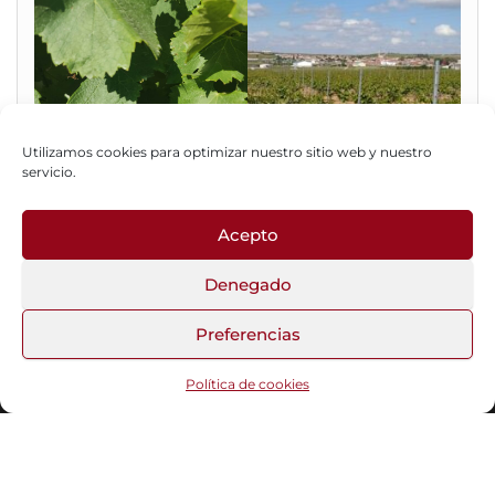
Utilizamos cookies para optimizar nuestro sitio web y nuestro
servicio.
Acepto
Fotos del Blog
Denegado
Preferencias
Funciona gracias a
WordPress
|
Tema:
Head Blog
Política de cookies