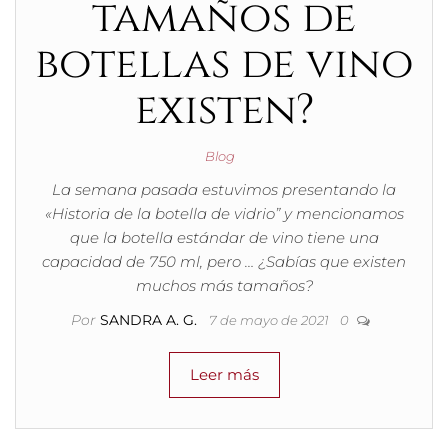
tamaños de
botellas de vino
existen?
Blog
La semana pasada estuvimos presentando la
«Historia de la botella de vidrio” y mencionamos
que la botella estándar de vino tiene una
capacidad de 750 ml, pero … ¿Sabías que existen
muchos más tamaños?
Por
SANDRA A. G.
7 de mayo de 2021
0
Leer más