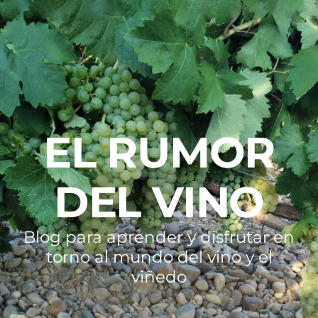
EL RUMOR
DEL VINO
Blog para aprender y disfrutar en
torno al mundo del vino y el
viñedo