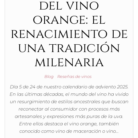
del vino
orange: el
renacimiento de
una tradición
milenaria
Blog
Reseñas de vinos
Día 5 de 24 de nuestro calendario de adviento 2025.
En las últimas décadas, el mundo del vino ha vivido
un resurgimiento de estilos ancestrales que buscan
reconectar al consumidor con procesos más
artesanales y expresiones más puras de la uva.
Entre ellos destaca el vino orange, también
conocido como vino de maceración o vino…