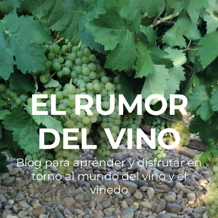
EL RUMOR
DEL VINO
Blog para aprender y disfrutar en
torno al mundo del vino y el
viñedo