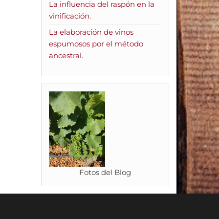
La influencia del raspón en la
vinificación.
La elaboración de vinos
espumosos por el método
ancestral.
Fotos del Blog