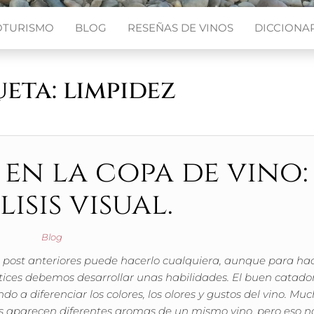
OTURISMO
BLOG
RESEÑAS DE VINOS
DICCIONAR
ueta:
limpidez
 en la copa de vino:
isis visual.
Blog
 post anteriores puede hacerlo cualquiera, aunque para hac
tices debemos desarrollar unas habilidades. El buen catador
o a diferenciar los colores, los olores y gustos del vino. Mu
 aparecen diferentes aromas de un mismo vino, pero eso n