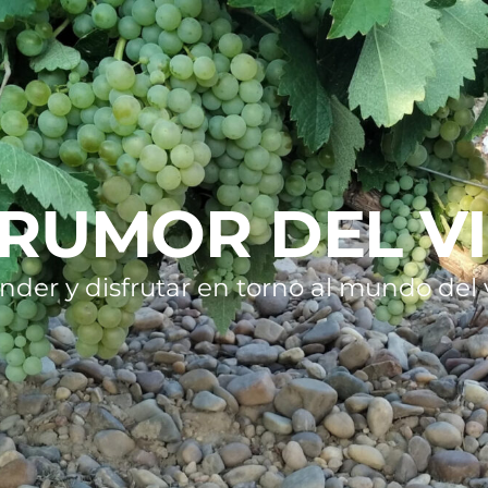
 RUMOR DEL V
nder y disfrutar en torno al mundo del v