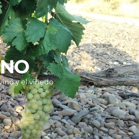
INO
ino y el viñedo