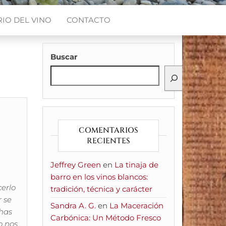
IO DEL VINO
CONTACTO
Buscar
COMENTARIOS
RECIENTES
Jeffrey Green
en
La tinaja de
barro en los vinos blancos:
erlo
tradición, técnica y carácter
 se
Sandra A. G.
en
La Maceración
chas
Carbónica: Un Método Fresco
o nos