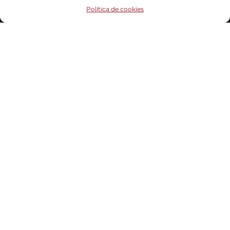
Funciona gracias a
WordPress
|
Tema:
Head Blog
Política de cookies