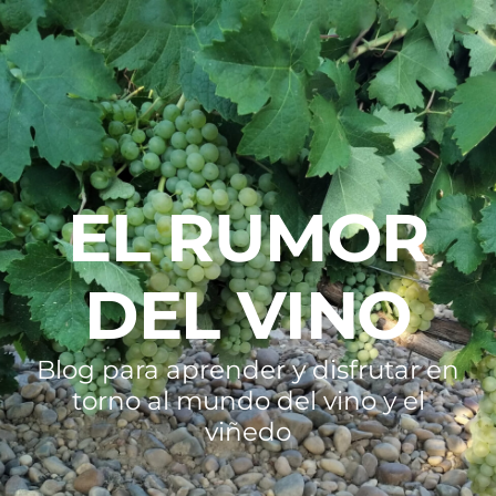
EL RUMOR
DEL VINO
Blog para aprender y disfrutar en
torno al mundo del vino y el
viñedo