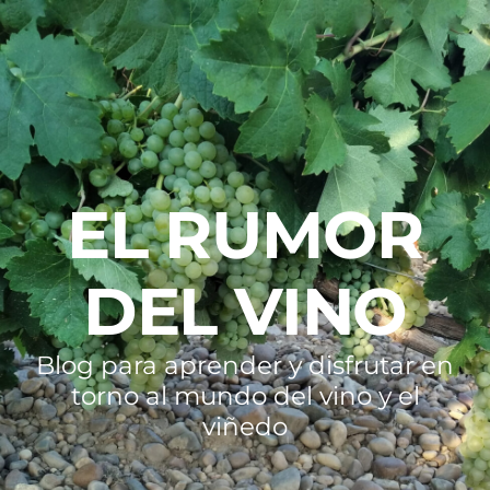
EL RUMOR
DEL VINO
Blog para aprender y disfrutar en
torno al mundo del vino y el
viñedo