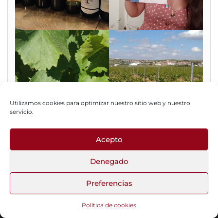
Utilizamos cookies para optimizar nuestro sitio web y nuestro
servicio.
Acepto
Fotos del Blog
Denegado
Preferencias
Funciona gracias a
WordPress
|
Tema:
Head Blog
Política de cookies