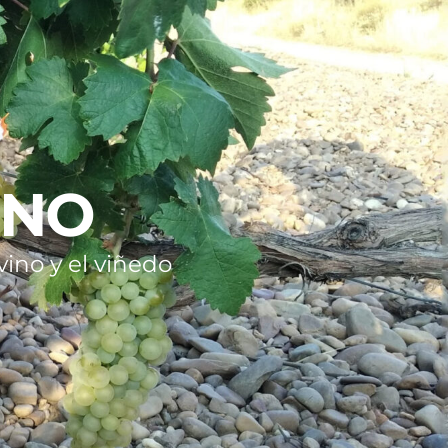
INO
ino y el viñedo