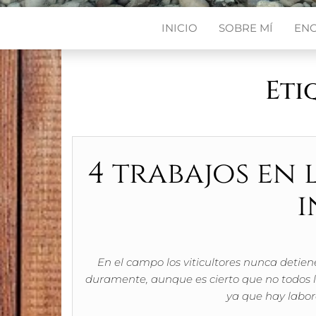
INICIO
SOBRE MÍ
EN
Eti
4 trabajos en 
i
En el campo los viticultores nunca detie
duramente, aunque es cierto que no todos lo
ya que hay labo