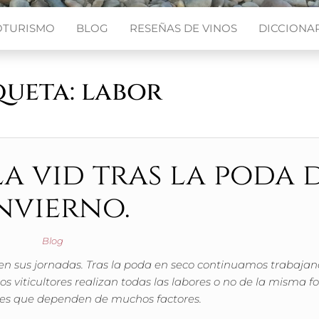
OTURISMO
BLOG
RESEÑAS DE VINOS
DICCIONAR
queta:
labor
la vid tras la poda 
nvierno.
Blog
nen sus jornadas. Tras la poda en seco continuamos trabaja
s viticultores realizan todas las labores o no de la misma f
res que dependen de muchos factores.