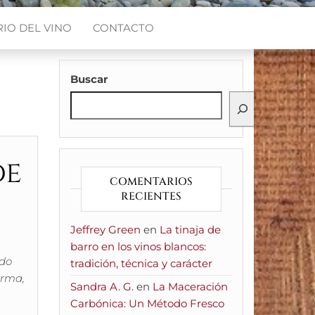
IO DEL VINO
CONTACTO
Buscar
de
COMENTARIOS
RECIENTES
Jeffrey Green
en
La tinaja de
barro en los vinos blancos:
ndo
tradición, técnica y carácter
orma,
Sandra A. G.
en
La Maceración
Carbónica: Un Método Fresco