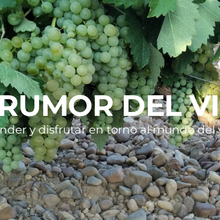
 RUMOR DEL V
nder y disfrutar en torno al mundo del v