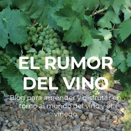
EL RUMOR
DEL VINO
Blog para aprender y disfrutar en
torno al mundo del vino y el
viñedo