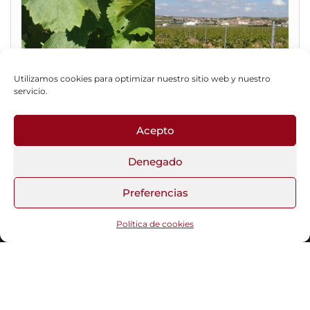
Utilizamos cookies para optimizar nuestro sitio web y nuestro
servicio.
Acepto
Fotos del Blog
Denegado
Preferencias
Funciona gracias a
WordPress
|
Tema:
Head Blog
Política de cookies