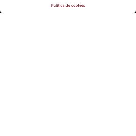
Funciona gracias a
WordPress
|
Tema:
Head Blog
Política de cookies