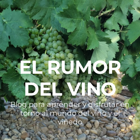
EL RUMOR
DEL VINO
Blog para aprender y disfrutar en
torno al mundo del vino y el
viñedo