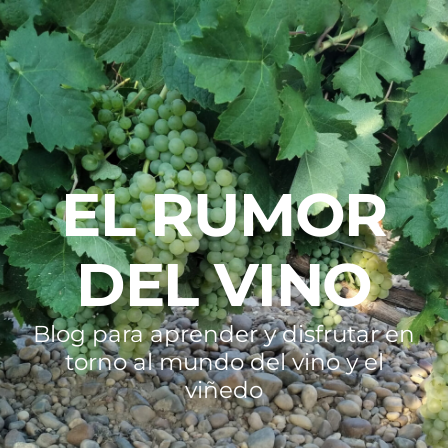
EL RUMOR
DEL VINO
Blog para aprender y disfrutar en
torno al mundo del vino y el
viñedo