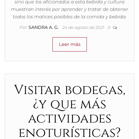
sino que los aficionados a esta bebida y cultura
muestran interés por aprender y tratar de obtener
todos los matices posibles de la comida y bebida.
Por
SANDRA A. G.
24 de agosto de 2021
0
Leer más
Visitar bodegas,
¿y que más
actividades
enoturísticas?