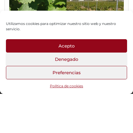
Utilizamos cookies para optimizar nuestro sitio web y nuestro
servicio.
Acepto
Fotos del Blog
Denegado
Preferencias
Funciona gracias a
WordPress
|
Tema:
Head Blog
Política de cookies