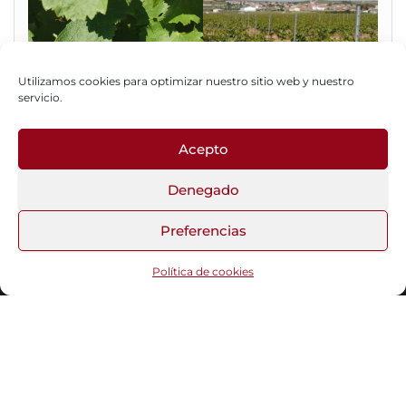
Utilizamos cookies para optimizar nuestro sitio web y nuestro
servicio.
Acepto
Fotos del Blog
Denegado
Preferencias
Funciona gracias a
WordPress
|
Tema:
Head Blog
Política de cookies