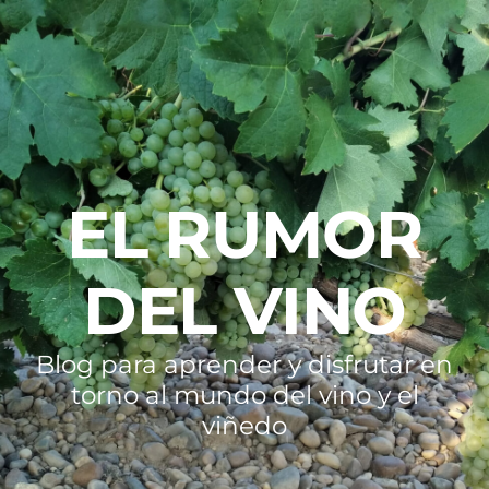
EL RUMOR
DEL VINO
Blog para aprender y disfrutar en
torno al mundo del vino y el
viñedo