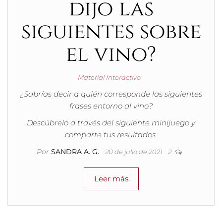
dijo las
siguientes sobre
el vino?
Material Interactivo
¿Sabrías decir a quién corresponde las siguientes
frases entorno al vino?
Descúbrelo a través del siguiente minijuego y
comparte tus resultados.
Por
SANDRA A. G.
20 de julio de 2021
2
Leer más