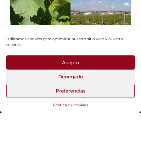
Utilizamos cookies para optimizar nuestro sitio web y nuestro
servicio.
Acepto
Fotos del Blog
Denegado
Preferencias
Funciona gracias a
WordPress
|
Tema:
Head Blog
Política de cookies