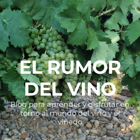
EL RUMOR
DEL VINO
Blog para aprender y disfrutar en
torno al mundo del vino y el
viñedo