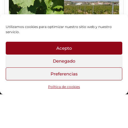
Utilizamos cookies para optimizar nuestro sitio web y nuestro
servicio.
Acepto
Fotos del Blog
Denegado
Preferencias
Funciona gracias a
WordPress
|
Tema:
Head Blog
Política de cookies