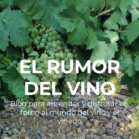
EL RUMOR
DEL VINO
Blog para aprender y disfrutar en
torno al mundo del vino y el
viñedo