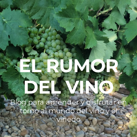
EL RUMOR
DEL VINO
Blog para aprender y disfrutar en
torno al mundo del vino y el
viñedo