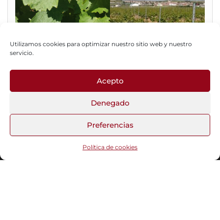
Utilizamos cookies para optimizar nuestro sitio web y nuestro
servicio.
Acepto
Fotos del Blog
Denegado
Preferencias
Funciona gracias a
WordPress
|
Tema:
Head Blog
Política de cookies