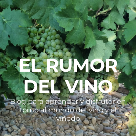
EL RUMOR
DEL VINO
Blog para aprender y disfrutar en
torno al mundo del vino y el
viñedo