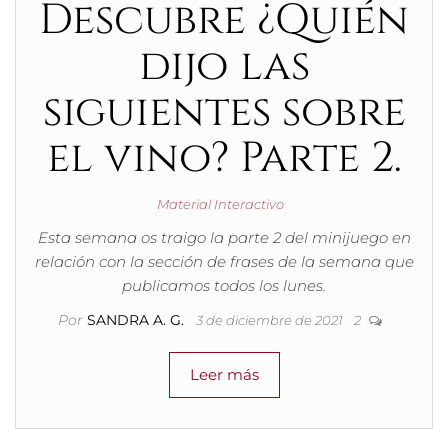
Descubre ¿Quién
dijo las
siguientes sobre
el vino? Parte 2.
Material Interactivo
Esta semana os traigo la parte 2 del minijuego en
relación con la sección de frases de la semana que
publicamos todos los lunes.
Por
SANDRA A. G.
3 de diciembre de 2021
2
Leer más