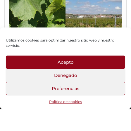
Utilizamos cookies para optimizar nuestro sitio web y nuestro
servicio.
Acepto
Fotos del Blog
Denegado
Preferencias
Funciona gracias a
WordPress
|
Tema:
Head Blog
Política de cookies