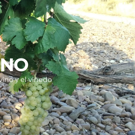
INO
ino y el viñedo