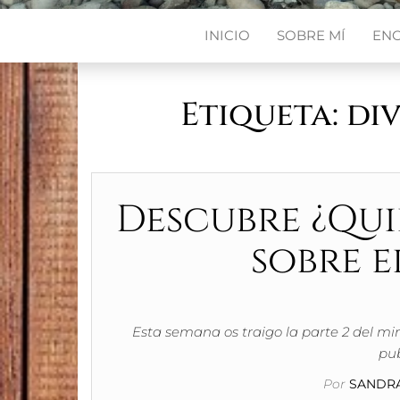
INICIO
SOBRE MÍ
EN
Etiqueta:
di
Descubre ¿Quié
sobre e
Esta semana os traigo la parte 2 del mi
pub
Por
SANDRA