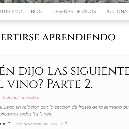
OTURISMO
BLOG
RESEÑAS DE VINOS
DICCIONAR
vertirse aprendiendo
n dijo las siguient
l vino? Parte 2.
Material Interactivo
nijuego en relación con la sección de frases de la semana q
licamos todos los lunes.
 A. G.
3 de diciembre de 2021
2