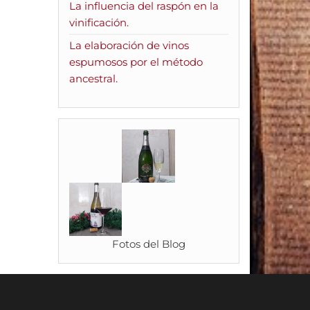
La influencia del raspón en la
vinificación.
La elaboración de vinos
espumosos por el método
ancestral.
Fotos del Blog