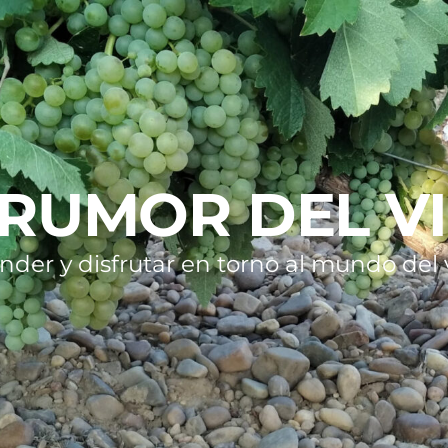
 RUMOR DEL V
nder y disfrutar en torno al mundo del v