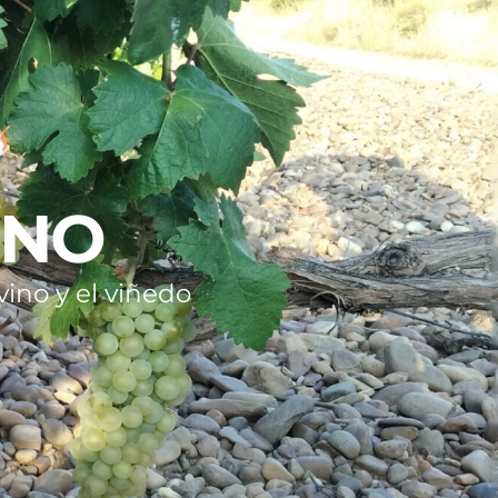
INO
ino y el viñedo