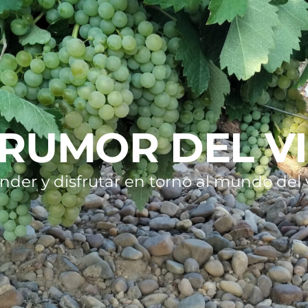
 RUMOR DEL V
nder y disfrutar en torno al mundo del v