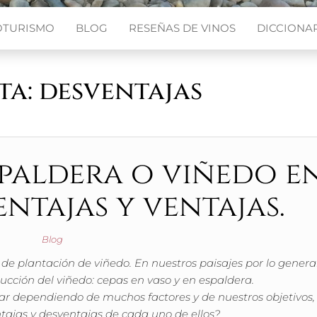
OTURISMO
BLOG
RESEÑAS DE VINOS
DICCIONAR
ta:
desventajas
spaldera o viñedo e
ntajas y ventajas.
Blog
de plantación de viñedo. En nuestros paisajes por lo genera
ucción del viñedo: cepas en vaso y en espaldera.
iar dependiendo de muchos factores y de nuestros objetivos,
ntajas y desventajas de cada uno de ellos?