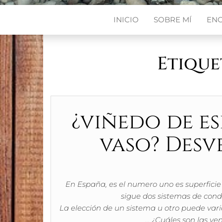
INICIO
SOBRE MÍ
EN
Etique
¿viñedo de e
vaso? Desve
En España, es el numero uno es superficie 
sigue dos sistemas de cond
La elección de un sistema u otro puede var
… ¿Cuáles son las ve