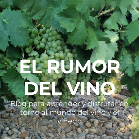
EL RUMOR
DEL VINO
Blog para aprender y disfrutar en
torno al mundo del vino y el
viñedo