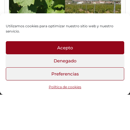
Utilizamos cookies para optimizar nuestro sitio web y nuestro
servicio.
Acepto
Fotos del Blog
Denegado
Preferencias
Funciona gracias a
WordPress
|
Tema:
Head Blog
Política de cookies