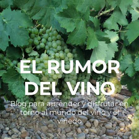
EL RUMOR
DEL VINO
Blog para aprender y disfrutar en
torno al mundo del vino y el
viñedo