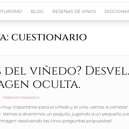
OTURISMO
BLOG
RESEÑAS DE VINOS
DICCIONAR
a:
cuestionario
 del viñedo? Desvel
agen oculta.
Material Interactivo
uy importante para el viñedo y el vino, vamos a cambiar
a. Vamos a divertirnos un poquito, jugando a un pequeño ju
a imagen resolviendo las cinco preguntas propuestas!