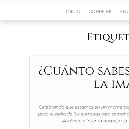
INICIO
SOBRE MÍ
EN
Etiquet
¿Cuánto sabes
la im
Celebrando que estamos en un momento m
poco el estilo de las entradas esta seman
¡Atrévete e intenta despejar l