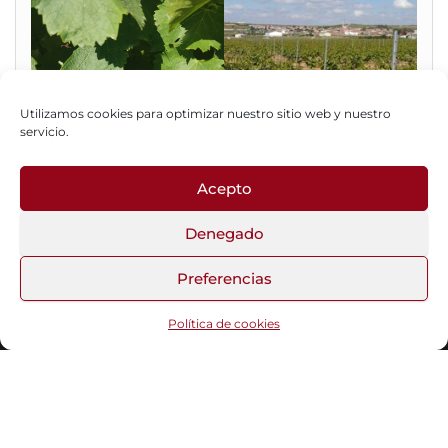
Utilizamos cookies para optimizar nuestro sitio web y nuestro
servicio.
Acepto
Fotos del Blog
Denegado
Preferencias
Funciona gracias a
WordPress
|
Tema:
Head Blog
Política de cookies