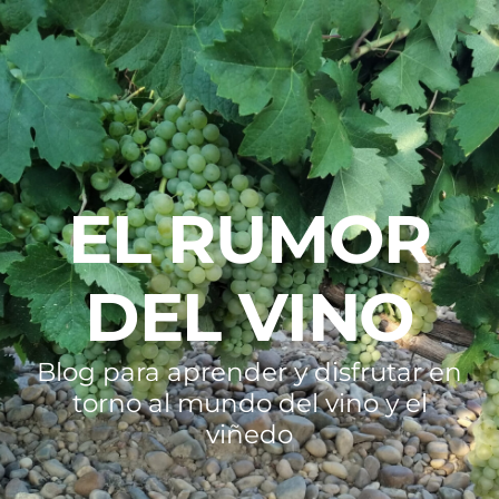
EL RUMOR
DEL VINO
Blog para aprender y disfrutar en
torno al mundo del vino y el
viñedo