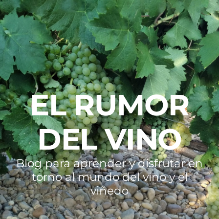
EL RUMOR
DEL VINO
Blog para aprender y disfrutar en
torno al mundo del vino y el
viñedo