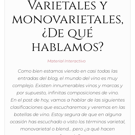
Varietales y
monovarietales,
¿De qué
hablamos?
Material Interactivo
Como bien estamos viendo en casi todas las
entradas del blog, el mundo del vino es muy
complejo. Existen innumerables vinos y marcas y
por supuesto, infinitas composiciones de vino.
En el post de hoy, vamos a hablar de las siguientes
clasificaciones que escucharemos y veremos en las
botellas de vino. Estoy segura de que en alguna
ocasión has escuchado o visto los términos varietal,
monovarietal o blend… pero ¿a qué hacen