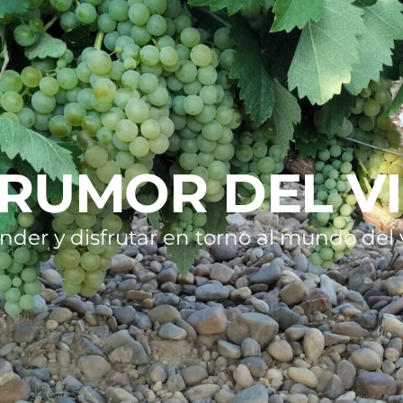
 RUMOR DEL V
nder y disfrutar en torno al mundo del v