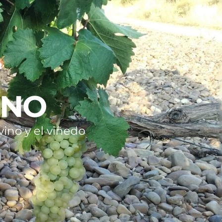
INO
ino y el viñedo