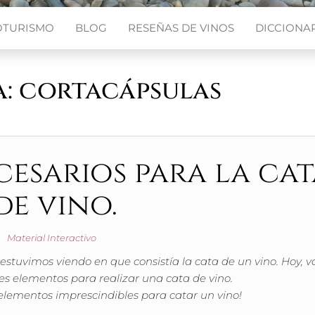
OTURISMO
BLOG
RESEÑAS DE VINOS
DICCIONAR
a:
cortacápsulas
esarios para la cat
de vino.
Material Interactivo
estuvimos viendo en que consistía la cata de un vino. Hoy, 
tes elementos para realizar una cata de vino.
 elementos imprescindibles para catar un vino!